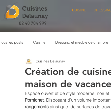
Cuisines
.
CUISINE
DRESSIN
Delaunay
02 40 704 999
Tous les posts
Cuisine
Dressing et meuble de chambre
Cuisines Delaunay
Meuble bibliothèque
Buanderie
Crédence de cuisi
Création de cuisin
maison de vacance
Espace ouvert et de style moderne, noir et 
Pornichet
. Disposant d’un volume important
rangements
 ainsi que  de surfaces de trav