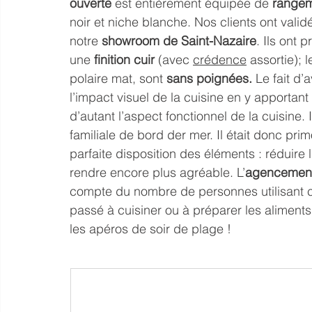
ouverte 
est entièrement équipée 
de 
rangem
noir et niche blanche. Nos clients ont validé
notre 
showroom de Saint-Nazaire
. Ils ont p
une 
finition cuir
 (avec 
crédence
 assortie); l
polaire mat, sont 
sans poignées. 
Le fait d’
l’impact visuel de la cuisine en y apportant 
d’autant l’aspect fonctionnel de la cuisine
familiale de bord der mer. Il était donc primo
parfaite disposition des éléments : rédui
rendre encore plus agréable. L’
agencemen
compte du nombre de personnes utilisant c
passé à cuisiner ou à préparer les aliments
les apéros de soir de plage !  