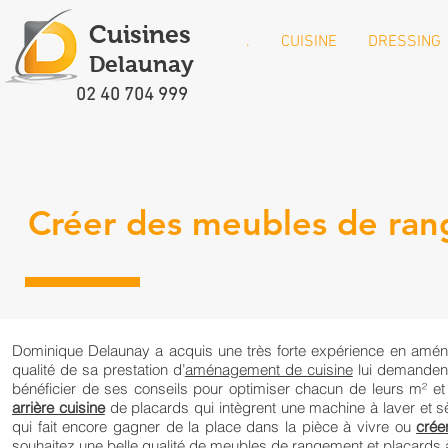
Cuisines
.
CUISINE
DRESSING
Delaunay
02 40 704 999
Créer des meubles de rang
Dominique Delaunay a acquis une très forte expérience en aménag
qualité de sa prestation d’
aménagement de cuisine
lui demandent 
bénéficier de ses conseils pour optimiser chacun de leurs m² et
arrière cuisine
de placards qui intègrent une machine à laver et 
qui fait encore gagner de la place dans la pièce à vivre ou
crée
souhaitez une belle qualité de meubles de rangement et placards à