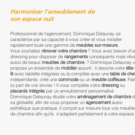
Harmoniser l'ameublement de
son espace nuit
Professionnel de l’agencement, Dominique Delaunay se
caractérise par sa capacité à vous créer et vous installer
rapidement toute une gamme de
meubles sur-mesure
.
Vous souhaitez
rénover votre chambre
? Vous avez besoin d’u
dressing pour disposer de
rangements
conséquents mais rêv
aussi de beaux
meubles de chambre
.? Dominique Delaunay 
propose un ensemble de
mobilier
assorti : il dessine votre
tête
lit
avec tablette intégrées ou la complète avec une
table de che
indépendante, créé une
commode
ou un
meuble coiffeuse
. Fai
lui part de vos envies ! Il vous complète votre
dressing
ou
placards intégrés
par un ameublement personnalisé.
​Dominique Delaunay étudie votre
aménagement de chambre
d
sa globalité, afin de vous proposer un
agencement
aussi
esthétique que pratique. Il conçoit sur mesure tous vos
meuble
de chambre
afin qu'ils s'adaptent parfaitement à votre espace 
.