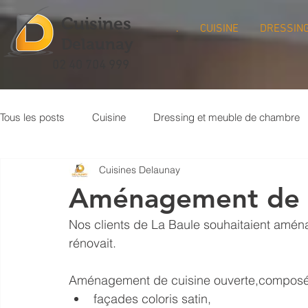
Cuisines
.
CUISINE
DRESSIN
Delaunay
02 40 704 999
Tous les posts
Cuisine
Dressing et meuble de chambre
Cuisines Delaunay
Meuble bibliothèque
Buanderie
Crédence de cuisi
Aménagement de c
Nos clients de La Baule souhaitaient aména
rénovait.
Aménagement de cuisine ouverte,composé 
façades coloris satin,