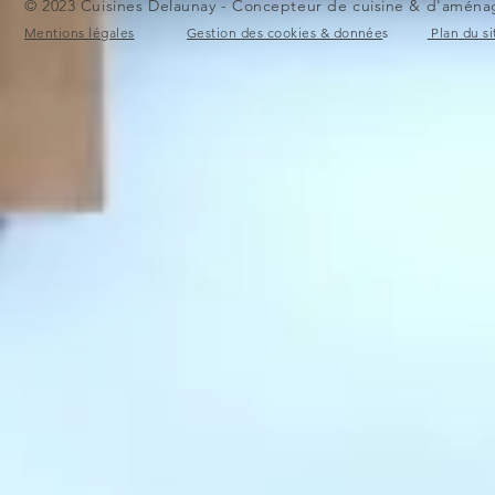
© 2023 Cuisines Delaunay - Concepteur de cuisine & d'aménag
Mentions légales
Gestion des cookies & donnée
s
Plan du si
Cuisine avec plan de travail
Cuisine à Po
en céramique
aménagemen
cuisine ouv