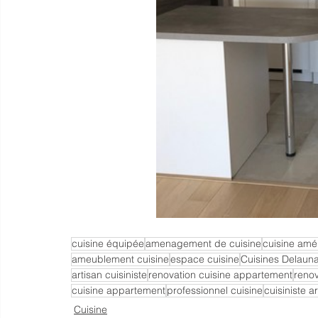
cuisine équipée
amenagement de cuisine
cuisine am
ameublement cuisine
espace cuisine
Cuisines Delaun
artisan cuisiniste
renovation cuisine appartement
reno
cuisine appartement
professionnel cuisine
cuisiniste a
Cuisine