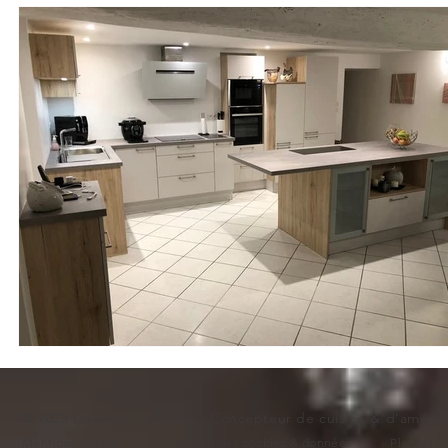
Meuble bibliothèque
Buanderie
Crédence de cuisin
© 2023 Cuisines Delaunay - Concepteur de cuisine & d'aménag
Mentions légales
Gestion des cookies & donnée
s
Plan du si