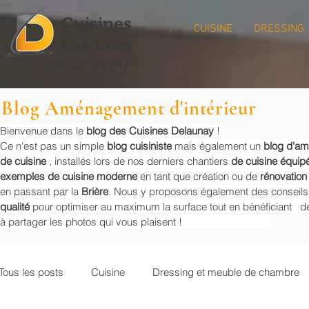
Cuisines
.
CUISINE
DRESSING
Delaunay
02 40 704 999
Blog Aménagement d'intérieur
Bienvenue dans le
blog des Cuisines Delaunay
!
Ce n'est pas un simple
blog cuisiniste
mais également un
blog d'a
de cuisine
, installés lors de nos derniers chantiers
de cuisine équip
exemples de cuisine moderne
en tant que création ou de
rénovation
en passant par la
Brière
. Nous y proposons également des conseil
qualité
pour optimiser au maximum la surface tout en bénéficiant de
à partager les photos qui vous plaisent !
Tous les posts
Cuisine
Dressing et meuble de chambre