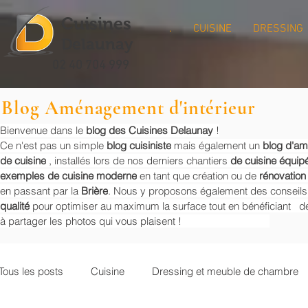
Cuisines
.
CUISINE
DRESSING
Delaunay
02 40 704 999
Blog Aménagement d'intérieur
Bienvenue dans le
blog des Cuisines Delaunay
!
Ce n'est pas un simple
blog cuisiniste
mais également un
blog d'a
de cuisine
, installés lors de nos derniers chantiers
de cuisine équip
exemples de cuisine moderne
en tant que création ou de
rénovation
en passant par la
Brière
. Nous y proposons également des conseil
qualité
pour optimiser au maximum la surface tout en bénéficiant de
à partager les photos qui vous plaisent !
Tous les posts
Cuisine
Dressing et meuble de chambre