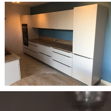
Meuble bibliothèque
Buanderie
Crédence de cuisin
© 2023 Cuisines Delaunay - Concepteur de cuisine & d'aménag
Mentions légales
Gestion des cookies & donnée
s
Plan du si