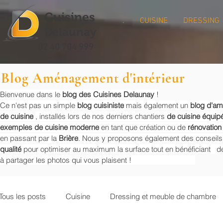
Cuisines
.
CUISINE
DRESSING
Delaunay
02 40 704 999
Blog Aménagement d'intérieur
Bienvenue dans le
blog des Cuisines Delaunay
!
Ce n'est pas un simple
blog cuisiniste
mais également un
blog d'a
de cuisine
, installés lors de nos derniers chantiers
de cuisine équip
exemples de cuisine moderne
en tant que création ou de
rénovation
en passant par la
Brière
. Nous y proposons également des conseil
qualité
pour optimiser au maximum la surface tout en bénéficiant de
à partager les photos qui vous plaisent !
Tous les posts
Cuisine
Dressing et meuble de chambre