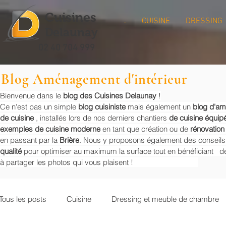
Cuisines
.
CUISINE
DRESSING
Delaunay
02 40 704 999
Blog Aménagement d'intérieur
Bienvenue dans le
blog des Cuisines Delaunay
!
Ce n'est pas un simple
blog cuisiniste
mais également un
blog d'a
de cuisine
, installés lors de nos derniers chantiers
de cuisine équip
exemples de cuisine moderne
en tant que création ou de
rénovation
en passant par la
Brière
. Nous y proposons également des conseil
qualité
pour optimiser au maximum la surface tout en bénéficiant de
à partager les photos qui vous plaisent !
Tous les posts
Cuisine
Dressing et meuble de chambre