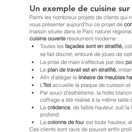
Un exemple de cuisine sur
Parmi les nombreux projets de clients qui n
vous présenter aujourd’hui ce projet de 
con
maison située dans le Parc naturel régional d
cuisine ouverte
 résolument moderne : 
Toutes les 
façades sont en stratifié,
 co
se fait discret, entouré de joues de ce
La prise de main s’effectue par des 
po
Le 
plan de travail est en stratifié,
 imita
Afin d’alléger le
 linéaire de meubles h
L
’îlot
 accueille la plaque de cuisson e
Par souci d’esthétisme, la hotte blanc
coffrage a été réalisé à la même taille 
La 
crédence
, de faible hauteur, suit la
profond. 
La 
colonne de fou
r est toute hauteur, 
Ces clients sont ravis de pouvoir enfin prof