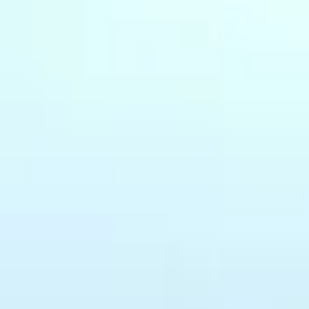
Cuisine avec plan de travail
Cuisine à Po
en céramique
aménagemen
cuisine ouv