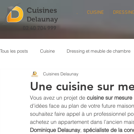
Cuisines
.
CUISINE
DRESSIN
Delaunay
02 40 704 999
Tous les posts
Cuisine
Dressing et meuble de chambre
Cuisines Delaunay
Meuble bibliothèque
Buanderie
Crédence de cuisi
Une cuisine sur me
Vous avez un projet de
 cuisine sur mesure
d’idées face au plan de votre future maison
souhaitez faire appel à un professionnel po
achetez un appartement dans l’ancien mais 
Dominique Delaunay
, 
spécialiste de la con