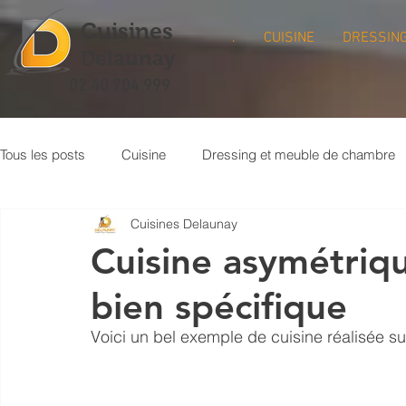
Cuisines
.
CUISINE
DRESSIN
Delaunay
02 40 704 999
Tous les posts
Cuisine
Dressing et meuble de chambre
Cuisines Delaunay
Meuble bibliothèque
Buanderie
Crédence de cuisi
Cuisine asymétri
bien spécifique
Voici un bel exemple de cuisine réalisée su