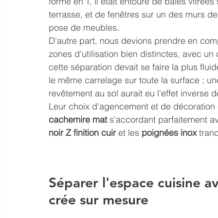
forme en T, il était entouré de baies vitrée
terrasse, et de fenêtres sur un des murs de 
pose de meubles.
D'autre part, nous devions prendre en comp
zones d'utilisation bien distinctes, avec un 
cette séparation devait se faire la plus fluid
le même carrelage sur toute la surface ; un
revêtement au sol aurait eu l'effet inverse 
Leur choix d'agencement et de décoration é
cachemire mat
 s'accordant parfaitement av
noir Z finition cuir
 et les 
poignées inox
 tran
Séparer l'espace cuisine av
crée sur mesure