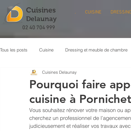
Cuisines
.
CUISINE
DRESSIN
Delaunay
02 40 704 999
Tous les posts
Cuisine
Dressing et meuble de chambre
Cuisines Delaunay
Meuble bibliothèque
Buanderie
Crédence de cuisi
Pourquoi faire app
cuisine à Pornichet
Vous souhaitez rénover votre maison ou ap
cherchez un professionnel de l’agencement
judicieusement et réaliser vos travaux ave