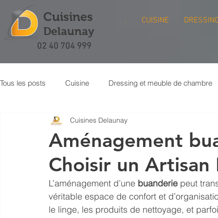
Cuisines
.
CUISINE
DRESSIN
Delaunay
02 40 704 999
Tous les posts
Cuisine
Dressing et meuble de chambre
Cuisines Delaunay
Meuble bibliothèque
Buanderie
Crédence de cuisi
Aménagement buan
Choisir un Artisan 
L’aménagement d’une 
buanderie
 peut tran
véritable espace de confort et d’organisatio
le linge, les produits de nettoyage, et par