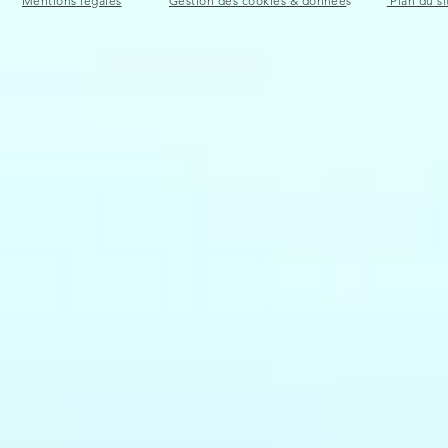
Mentions légales
Gestion des cookies & donnée
s
Plan du si
Arrière Cuisine à Saint-
Meubles sur
Nazaire : exemples
Nazaire
d'aménagement