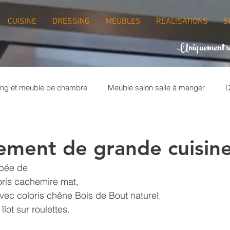
CUISINE
DRESSING
MEUBLES
REALISATIONS
S
Uniquement
ing et meuble de chambre
Meuble salon salle à manger
D
ie
Crédence de cuisine
Espace bureau
ment de grande cuisin
pée de 
oris cachemire mat, 
avec coloris chêne Bois de Bout naturel.
îlot sur roulettes.