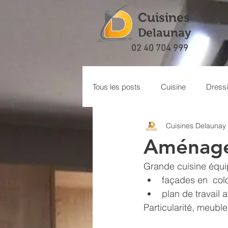
Cuisines
.
Delaunay
02 40 704 999
Tous les posts
Cuisine
Dress
Cuisines Delaunay
Meuble bibliothèque
Buander
Aménage
Grande cuisine équi
façades en  col
plan de travail 
Particularité, meuble 