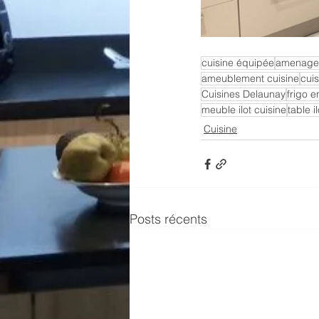
cuisine équipée
amenagem
ameublement cuisine
cuis
Cuisines Delaunay
frigo e
meuble ilot cuisine
table i
Cuisine
Posts récents