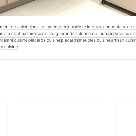
ent de cuisine
cuisine aménagée
cuisiniste la baule
concepteur de c
iniste saint nazaire
cuisiniste guerande
colonne de fours
espace cuisi
ncastré
cuisine
placards cuisine
placards
meubles cuisine
artisan cuisi
lot cuisine