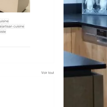
uisine
ne
artisan cuisine
niste
Voir tout