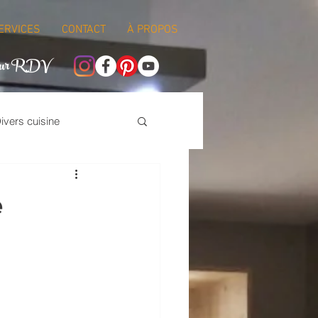
ERVICES
CONTACT
À PROPOS
 sur RDV
ivers cuisine
e